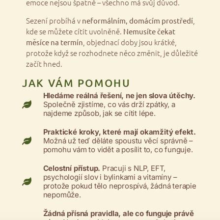
emoce nejsou špatně – všechno má svůj důvod.
Sezení probíhá v
,
neformálním, domácím prostředí
kde se můžete cítit uvolněně.
Nemusíte čekat
, objednací doby jsou krátké,
měsíce na termín
protože když se rozhodnete něco změnit, je důležité
začít hned.
JAK VÁM POMOHU
Hledáme reálná řešení, ne jen slova útěchy.
Společně zjistíme, co vás drží zpátky, a
najdeme způsob, jak se cítit lépe.
Praktické kroky, které mají okamžitý efekt.
Možná už teď děláte spoustu věcí správně –
pomohu vám to vidět a posílit to, co funguje.
Celostní přístup.
Pracuji s NLP, EFT,
psychologií slov i bylinkami a vitamíny –
protože pokud tělo neprospívá, žádná terapie
nepomůže.
Žádná přísná pravidla, ale co funguje právě