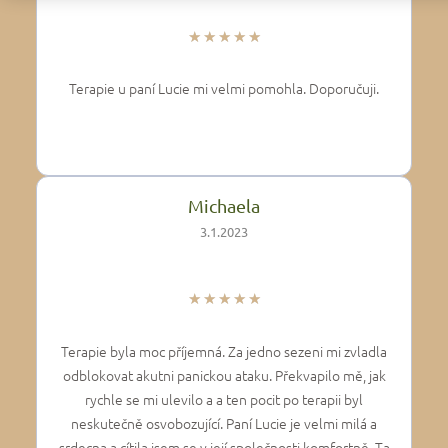
★
★
★
★
★
Terapie u paní Lucie mi velmi pomohla. Doporučuji.
Michaela
3.1.2023
★
★
★
★
★
Terapie byla moc příjemná. Za jedno sezeni mi zvladla
odblokovat akutni panickou ataku. Překvapilo mě, jak
rychle se mi ulevilo a a ten pocit po terapii byl
neskutečně osvobozující. Paní Lucie je velmi milá a
srdecna a cítila jsem se v její společnosti komfortně. Ta