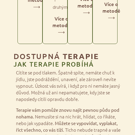
Více o
metodě
⟶
druhým.
metodě
⟶
⟶
Více o
metodě
⟶
DOSTUPNÁ
TERAPIE
JAK TERAPIE PROBÍHÁ
Cítíte se pod tlakem. Špatně spíte, nemáte chuť k
jídlu, jste podráždění, unavení, ale zároveň nevíte
vypnout. Úzkost vás svírá, i když pro ni nemáte jasný
důvod. Možná už ani nepamatujete, kdy jste se
naposledy cítili opravdu dobře.
Terapie vám pomůže znovu najít pevnou půdu pod
Nemusíte si na nic hrát, hlídat, co říkáte,
nohama.
nebo jak vypadáte.
Můžete se vypovídat, vyplakat,
Ticho nebude trapné a vaše
říct všechno, co vás tíží.