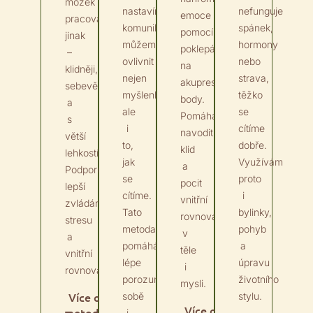
mozek
nastavíme
nefunguje
emoce
pracovat
komunikaci,
spánek,
pomocí
jinak
můžeme
hormony
poklepávání
–
ovlivnit
nebo
na
klidněji,
nejen
strava,
akupresurní
sebevědoměji
myšlenky,
těžko
body.
a
ale
se
Pomáhá
s
i
cítíme
navodit
větší
to,
dobře.
klid
lehkostí.
jak
Využívám
a
Podporuje
se
proto
pocit
lepší
cítíme.
i
vnitřní
zvládání
Tato
bylinky,
rovnováhy
stresu
metoda
pohyb
v
a
pomáhá
a
těle
vnitřní
lépe
úpravu
i
rovnováhu.
porozumět
životního
mysli.
Více o
sobě
stylu.
Více o
metodě
i