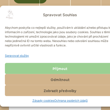
Spravovat Souhlas
Spokojení klienti
Abychom poskytla co nejlepší služby, používám k ukládání a/nebo přístupu 
informacím o zařízení, technologie jako jsou soubory cookies. Souhlas s těmi
technologiemi mi umožní zpracovávat údaje, jako je chování při procházení
POMOHLA JSEM UŽ STOVKÁM
nebo jedinečná ID na tomto webu. Nesouhlas nebo odvolání souhlasu může
LIDÍ
nepříznivě ovlivnit určité vlastnosti a funkce.
Každé setkání je pro mě jedinečné. Věřím, že
Spravovat služby
opravdová změna přichází tam, kde je bezpečný
prostor, respekt a důvěra. Spokojenost mých klientů
není jen výsledkem – je smyslem mé práce.
Příjmout
Odmítnout
PŘEČÍST REFERENCE
Zobrazit předvolby
David H.
Zásady cookies
Ochrana osobních údajů
10.1.2023