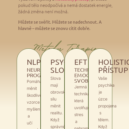
pokud tělo neodpočívá a nemá dostatek energie,
žádná změna není možná.
Můžete se svěřit. Můžete se nadechnout. A
hlavně – můžete se znovu cítit dobře.
Metody Terapie
NLP
PSYCHOLOGIE
EFT
HOLISTI
SLOV
PŘÍSTUP
NEUROLINGVISTICKÉ
TECHNIKY
PROGRAMOVÁNÍ
EMOČNÍ
Slova
Vaše
SVOBODY
Pomáhá
mají
psychika
Jemná
měnit
obrovskou
je
technika,
škodlivé
sílu
úzce
která
vzorce
měnit
propojena
uvolňuje
myšlení
realitu.
s
stres
a
Když
tělem.
a
učí
správně
Když
nahromaděné