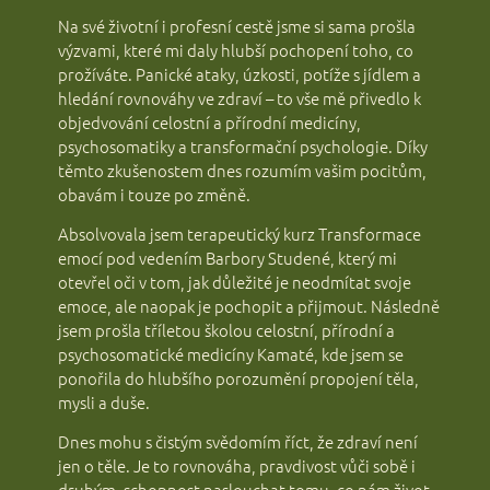
Na své životní i profesní cestě jsme si sama prošla
výzvami, které mi daly hlubší pochopení toho, co
prožíváte. Panické ataky, úzkosti, potíže s jídlem a
hledání rovnováhy ve zdraví – to vše mě přivedlo k
objedvování celostní a přírodní medicíny,
psychosomatiky a transformační psychologie. Díky
těmto zkušenostem dnes rozumím vašim pocitům,
obavám i touze po změně.
Absolvovala jsem terapeutický kurz Transformace
emocí pod vedením Barbory Studené, který mi
otevřel oči v tom, jak důležité je neodmítat svoje
emoce, ale naopak je pochopit a přijmout. Následně
jsem prošla tříletou školou celostní, přírodní a
psychosomatické medicíny Kamaté, kde jsem se
ponořila do hlubšího porozumění propojení těla,
mysli a duše.
Dnes mohu s čistým svědomím říct, že zdraví není
jen o těle. Je to rovnováha, pravdivost vůči sobě i
druhým, schopnost naslouchat tomu, co nám život