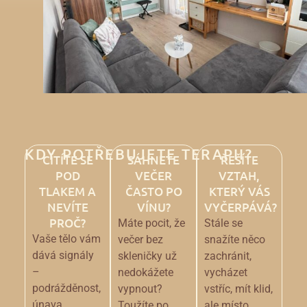
KDY POTŘEBUJETE TERAPII?
CÍTÍTE SE
SÁHNETE
ŘEŠÍTE
POD
VEČER
VZTAH,
TLAKEM A
ČASTO PO
KTERÝ VÁS
NEVÍTE
VÍNU?
VYČERPÁVÁ?
PROČ?
Máte pocit, že
Stále se
Vaše tělo vám
večer bez
snažíte něco
dává signály
skleničky už
zachránit,
–
nedokážete
vycházet
podrážděnost,
vypnout?
vstříc, mít klid,
únava,
Toužíte po
ale místo