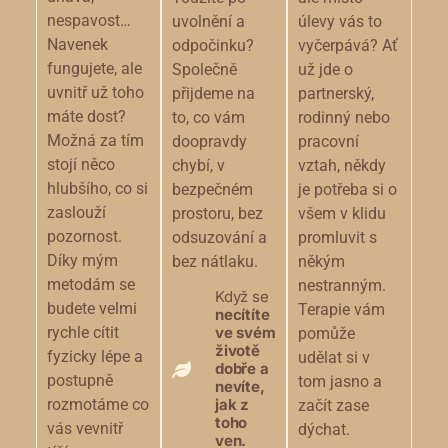
nespavost…
uvolnění a
úlevy vás to
Navenek
odpočinku?
vyčerpává? Ať
fungujete, ale
Společně
už jde o
uvnitř už toho
přijdeme na
partnerský,
máte dost?
to, co vám
rodinný nebo
Možná za tím
doopravdy
pracovní
stojí něco
chybí, v
vztah, někdy
hlubšího, co si
bezpečném
je potřeba si o
zaslouží
prostoru, bez
všem v klidu
pozornost.
odsuzování a
promluvit s
Díky mým
bez nátlaku.
někým
metodám se
nestranným.
Když se
budete velmi
Terapie vám
necítíte
rychle cítit
ve svém
pomůže
životě
fyzicky lépe a
udělat si v
dobře a
postupně
tom jasno a
nevíte,
rozmotáme co
jak z
začít zase
toho
vás vevnitř
dýchat.
ven.