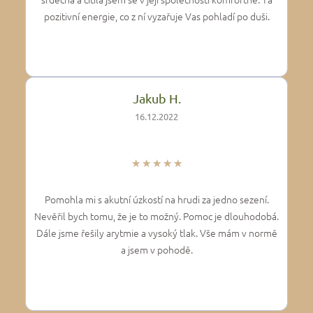
pozitivní energie, co z ní vyzařuje Vas pohladí po duši.
Jakub H.
16.12.2022
★
★
★
★
★
Pomohla mi s akutní úzkostí na hrudi za jedno sezení.
Nevěřil bych tomu, že je to možný. Pomoc je dlouhodobá.
Dále jsme řešily arytmie a vysoký tlak. Vše mám v normě
a jsem v pohodě.