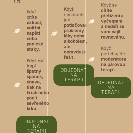
tíží.
Když se
Když
cítíte
Když
nechcete
přetíženi a
cítíte
jen
vyčerpaní
úzkost,
potlačovat
a nedaří se
vnitřní
problémy
vám najít
napětí
léky nebo
rovnováhu.
nebo
alkoholem,
panické
ale
Když
ataky.
opravdu je
potřebujete
řešit.
moderátora
Když vás
na párovou
trápí
terapii.
OBJEDNAT
špatný
NA
spánek,
TERAPII
únava,
OBJEDNAT
tlak na
NA
TERAPII
hrudi nebo
pocit
sevřeného
krku.
OBJEDNAT
NA
TERAPII