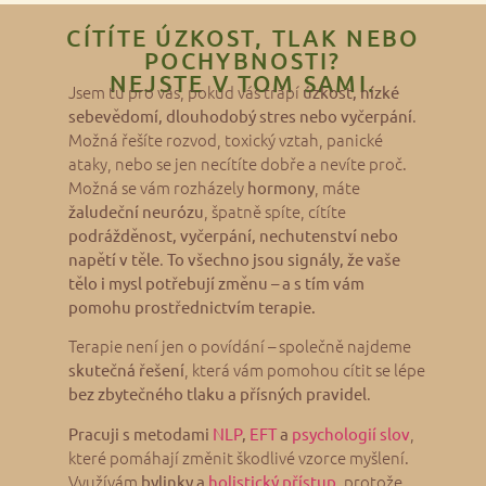
CÍTÍTE ÚZKOST, TLAK NEBO
POCHYBNOSTI?
NEJSTE V TOM SAMI.
Jsem tu pro vás, pokud vás trápí
úzkost, nízké
.
sebevědomí, dlouhodobý stres nebo vyčerpání
Možná řešíte rozvod, toxický vztah, panické
ataky, nebo se jen necítíte dobře a nevíte proč.
Možná se vám rozházely
, máte
hormony
, špatně spíte, cítíte
žaludeční neurózu
podrážděnost, vyčerpání, nechutenství nebo
.
napětí v těle
To všechno jsou signály, že vaše
tělo i mysl potřebují změnu – a s tím vám
pomohu prostřednictvím terapie.
Terapie není jen o povídání – společně najdeme
, která vám pomohou cítit se lépe
skutečná řešení
.
bez zbytečného tlaku a přísných pravidel
,
Pracuji s metodami
NLP
,
EFT
a
psychologií slov
které pomáhají změnit škodlivé vzorce myšlení.
Využívám
, protože
bylinky a
holistický přístup